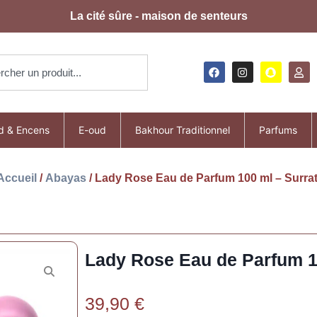
La cité sûre - maison de senteurs
d & Encens
E-oud
Bakhour Traditionnel
Parfums
Accueil
/
Abayas
/ Lady Rose Eau de Parfum 100 ml – Surrat
Lady Rose Eau de Parfum 10
39,90
€