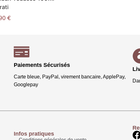
rati
,90
€
Paiements Sécurisés
Li
Carte bleue, PayPal, virement bancaire, ApplePay,
Dan
Googlepay
Re
Infos pratiques
Conditions générales de vente