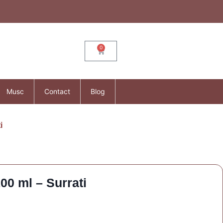
0
Musc
Contact
Blog
i
0 ml – Surrati