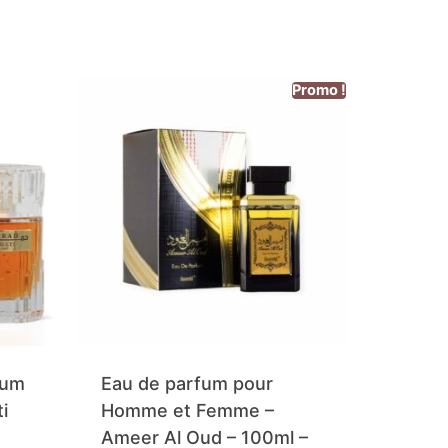
Promo !
fum
Eau de parfum pour
i
Homme et Femme –
Ameer Al Oud – 100ml –