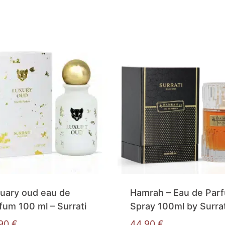
uary oud eau de
Hamrah – Eau de Par
fum 100 ml – Surrati
Spray 100ml by Surrat
,90
€
44,90
€