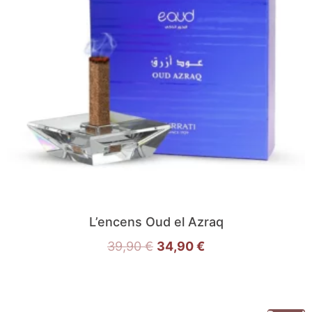
L’encens Oud el Azraq
39,90
€
34,90
€