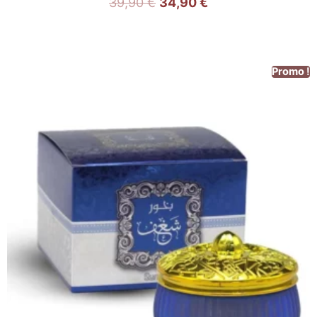
39,90
€
34,90
€
Promo !