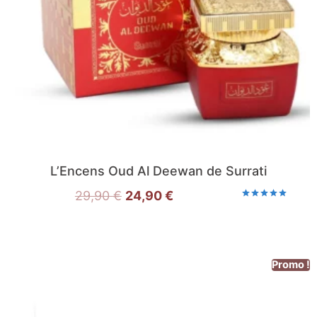
L’Encens Oud Al Deewan de Surrati
29,90
€
24,90
€
Note
5.00
sur 5
Promo !