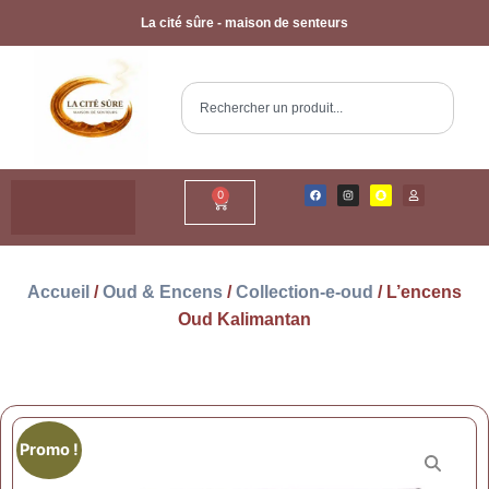
La cité sûre - maison de senteurs
0
Accueil
/
Oud & Encens
/
Collection-e-oud
/ L’encens
Oud Kalimantan
Promo !