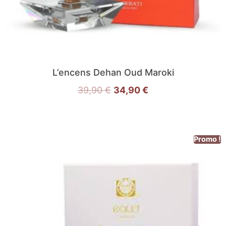
L’encens Dehan Oud Maroki
39,90
€
34,90
€
Promo !