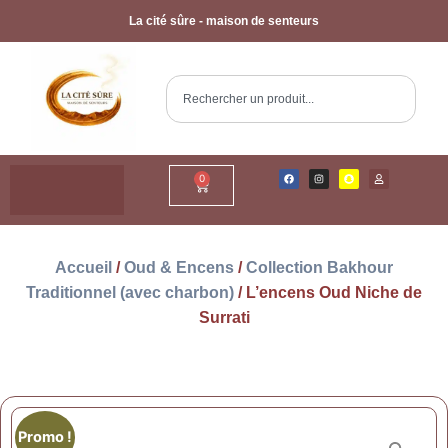
La cité sûre - maison de senteurs
0
Accueil
/
Oud & Encens
/
Collection Bakhour
Traditionnel (avec charbon)
/ L’encens Oud Niche de
Surrati
Promo !