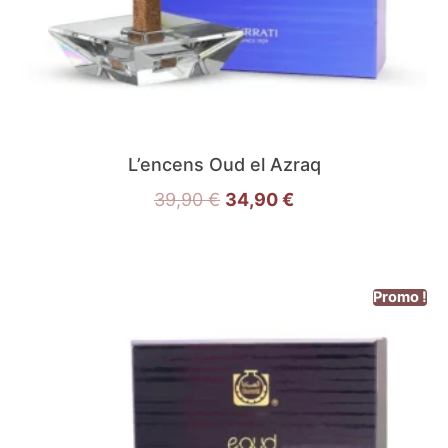
L’encens Oud el Azraq
39,90
€
34,90
€
Promo !