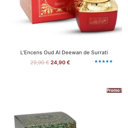
L’Encens Oud Al Deewan de Surrati
29,90
€
24,90
€
Note
5.00
sur 5
Promo !