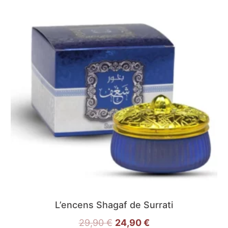
L’encens Shagaf de Surrati
29,90
€
24,90
€