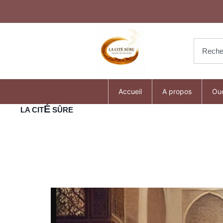
Accueil
A propos
Ou
É
LA CIT
SÛRE