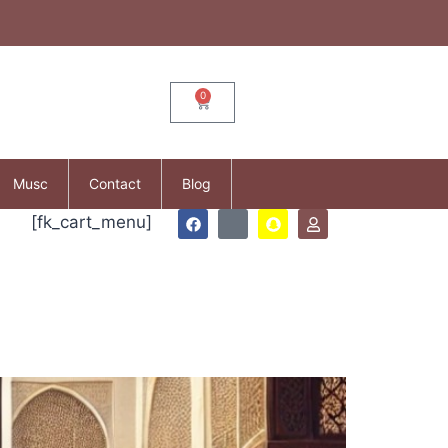
0
Musc
Contact
Blog
[fk_cart_menu]