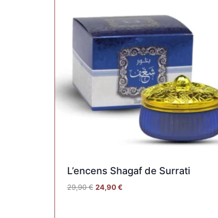
L’encens Shagaf de Surrati
29,90
€
24,90
€