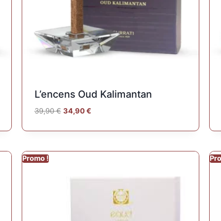
L’encens Oud Kalimantan
39,90
€
34,90
€
Promo !
Pr