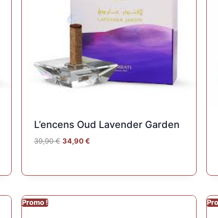
L’encens Oud Lavender Garden
39,90
€
34,90
€
Promo !
Pr