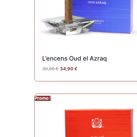
L’encens Oud el Azraq
39,90
€
34,90
€
Promo !