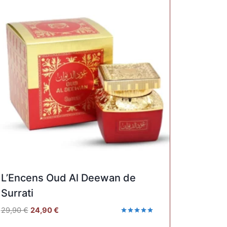
L’Encens Oud Al Deewan de
Surrati
29,90
€
24,90
€
Note