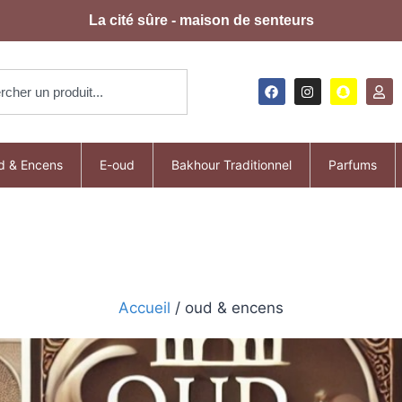
La cité sûre - maison de senteurs
d & Encens
E-oud
Bakhour Traditionnel
Parfums
Accueil
/ oud & encens