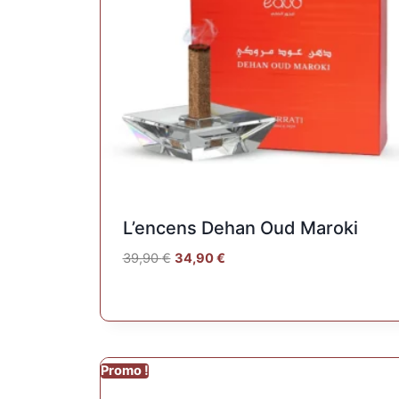
L’encens Dehan Oud Maroki
39,90
€
34,90
€
Promo !