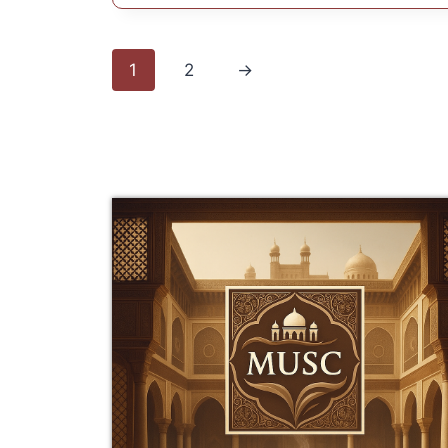
1
2
→